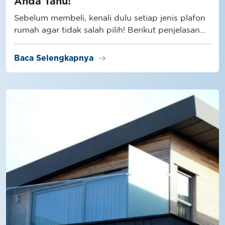
Anda Tahu!
Sebelum membeli, kenali dulu setiap jenis plafon
rumah agar tidak salah pilih! Berikut penjelasan
selengkapnya.
arrow_right_alt
Baca Selengkapnya