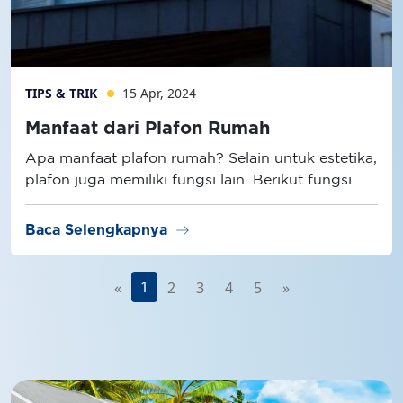
TIPS & TRIK
15 Apr, 2024
Manfaat dari Plafon Rumah
Apa manfaat plafon rumah? Selain untuk estetika,
plafon juga memiliki fungsi lain. Berikut fungsi
plafon selengkapnya!
arrow_right_alt
Baca Selengkapnya
1
«
2
3
4
5
»