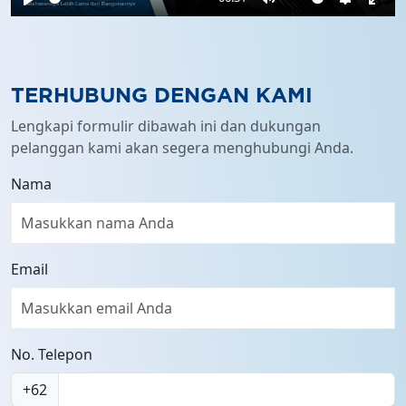
Play
Mute
Settings
Ente
full
TERHUBUNG DENGAN KAMI
Lengkapi formulir dibawah ini dan dukungan
pelanggan kami akan segera menghubungi Anda.
Nama
Email
No. Telepon
+62