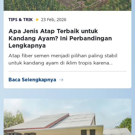
TIPS & TRIK
23 Feb, 2026
Apa Jenis Atap Terbaik untuk
Kandang Ayam? Ini Perbandingan
Lengkapnya
Atap fiber semen menjadi pilihan paling stabil
untuk kandang ayam di iklim tropis karena
memiliki konduktivitas panas lebih rendah
dibanding atap metal dan lebih tahan lembap
arrow_right_alt
Baca Selengkapnya
dibanding atap semen konvensional