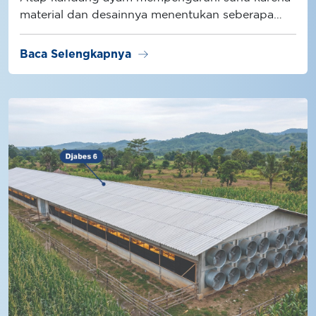
material dan desainnya menentukan seberapa
besar radiasi panas masuk ke dalam kandang.
arrow_right_alt
Baca Selengkapnya