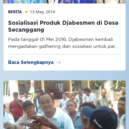
BERITA
13 May, 2014
Sosialisasi Produk Djabesmen di Desa
Secanggang
Pada tanggal 01 Mei 2016, Djabesmen kembali
mengadakan gathering dan sosialiasi untuk para
tukang desa Secanggang di Kabupaten Langkat
—Sumatera Utara.
arrow_right_alt
Baca Selengkapnya