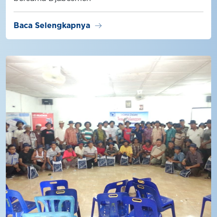
arrow_right_alt
Baca Selengkapnya