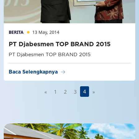
BERITA
13 May, 2014
PT Djabesmen TOP BRAND 2015
PT Djabesmen TOP BRAND 2015
arrow_right_alt
Baca Selengkapnya
4
«
1
2
3
»