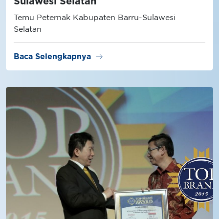
Sulawesi Selatan
Temu Peternak Kabupaten Barru-Sulawesi
Selatan
arrow_right_alt
Baca Selengkapnya