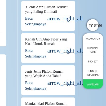
3 Jenis Atap Rumah Terkuat
yang Paling Diminati
arrow_right_alt
Baca
close
menu
Selengkapnya
KALKULATOR
Kenali Ciri Atap Fiber Yang
Kuat Untuk Rumah
HUBUNGI
arrow_right_alt
Baca
KAMI
Selengkapnya
PROJECT
Jenis-Jenis Plafon Rumah
UNDUH
INFORMASI
yang Wajib Anda Tahu!
arrow_right_alt
Baca
WHATSAPP
Selengkapnya
Manfaat dari Plafon Rumah