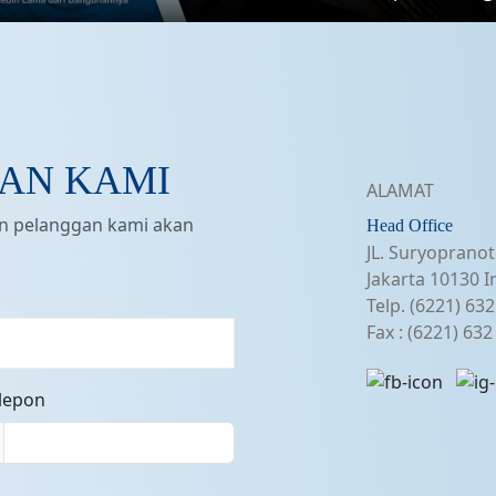
Mute
AN KAMI
ALAMAT
an pelanggan kami akan
Head Office
JL. Suryopranot
Jakarta 10130 I
Telp. (6221) 63
Fax : (6221) 63
elepon