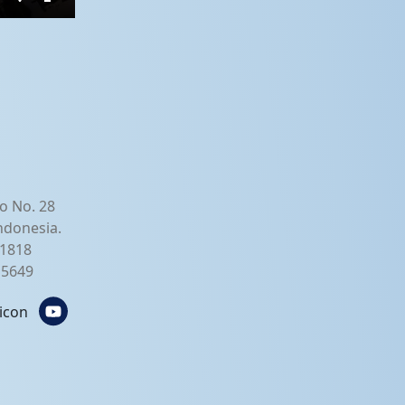
Settings
Enter
fullscreen
o No. 28
ndonesia.
21818
2 5649