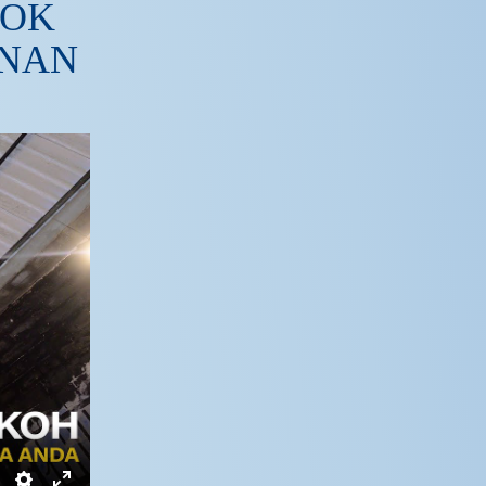
COK
UNAN