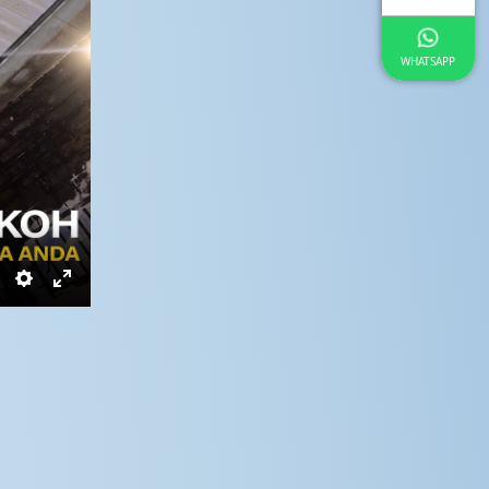
WHATSAPP
Settings
Enter
fullscreen