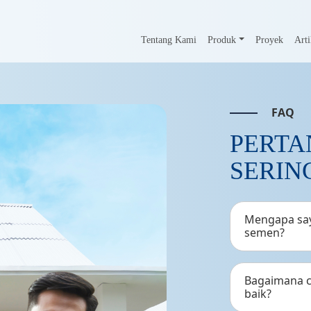
Tentang Kami
Produk
Proyek
Arti
FAQ
PERTA
SERIN
Mengapa say
semen?
Bagaimana c
baik?