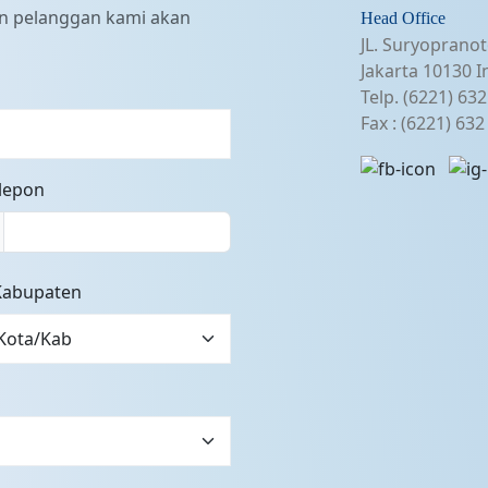
an pelanggan kami akan
Head Office
JL. Suryopranot
Jakarta 10130 I
Telp. (6221) 63
Fax : (6221) 63
elepon
Kabupaten