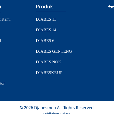
u
Produk
Ga
g Kami
DJABES 11
DJABES 14
i
DJABES 6
DJABES GENTENG
DJABES NOK
DJABESKRUP
tor
©
2026
Djabesmen
All Rights Reserved.
Kebijakan Privasi