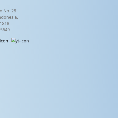
o No. 28
ndonesia.
21818
2 5649