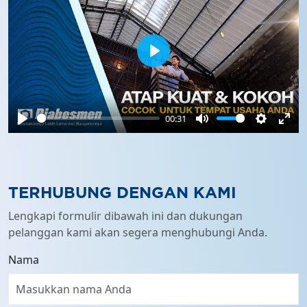
Play
00:31
Play
Mute
Settings
Ente
full
TERHUBUNG DENGAN KAMI
Lengkapi formulir dibawah ini dan dukungan
pelanggan kami akan segera menghubungi Anda.
Nama