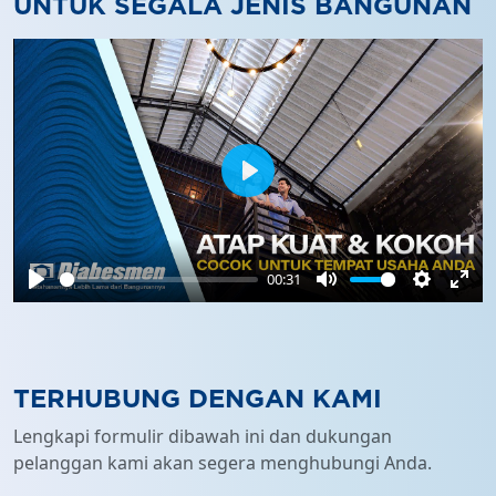
UNTUK SEGALA JENIS BANGUNAN
Play
00:31
Play
Mute
Settings
Ente
full
TERHUBUNG DENGAN KAMI
Lengkapi formulir dibawah ini dan dukungan
pelanggan kami akan segera menghubungi Anda.