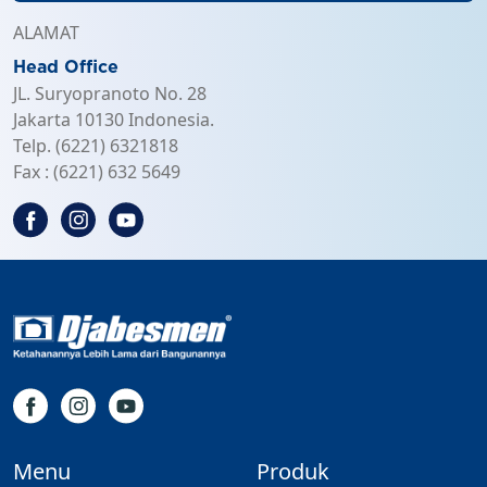
ALAMAT
Head Office
JL. Suryopranoto No. 28
Jakarta 10130 Indonesia.
Telp. (6221) 6321818
Fax : (6221) 632 5649
Menu
Produk