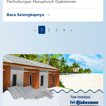
Perlindungan Menyeluruh Djabesmen
arrow_right_alt
Baca Selengkapnya
1
«
2
3
4
»