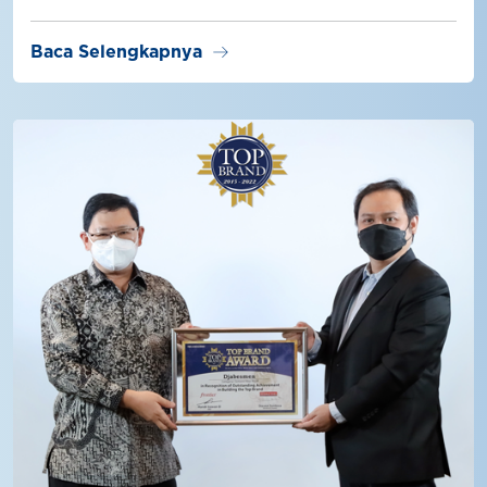
arrow_right_alt
Baca Selengkapnya