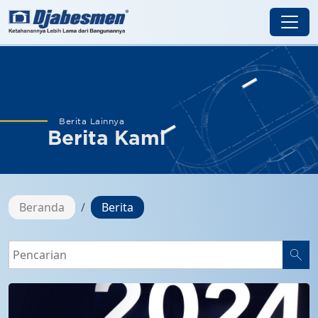
Berita Lainnya
Berita Kami
Beranda
Berita
search