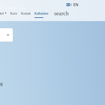
ID
EN
men dengan mutu
search
kel
Karir
Kontak
Kalkulator
kg