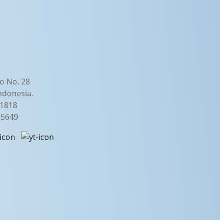
o No. 28
ndonesia.
21818
2 5649