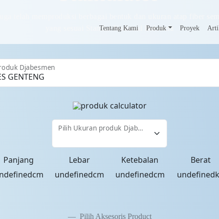
uga telah memproduksi berbagai bentuk dan ukuran atap fiber se
yang sesuai Standar Nasional Indoneia
Tentang Kami
Produk
Proyek
Arti
 Produk Djabesmen
Pilih Ukuran produk Djabesmen
Panjang
Lebar
Ketebalan
Berat
ndefinedcm
undefinedcm
undefinedcm
undefined
Pilih Aksesoris Product