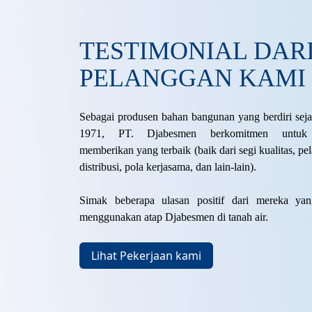
TESTIMONIAL DAR
PELANGGAN KAMI
"Nggak cuma harganya yang ter
Sebagai produsen bahan bangunan yang berdiri sej
serap panasnya atap Djabesmen j
1971, PT. Djabesmen berkomitmen untuk 
Nyaman banget saat dipasang b
memberikan yang terbaik (baik dari segi kualitas, pe
hunian/rumah. Yang saya rasain 
distribusi, pola kerjasama, dan lain-lain).
nggak bikin rumah jadi panas sa
siang lagi terik-teriknya.”
Dinda
Simak beberapa ulasan positif dari mereka yan
Produk: DJABES GENTENG
menggunakan atap Djabesmen di tanah air.
Lihat Pekerjaan kami