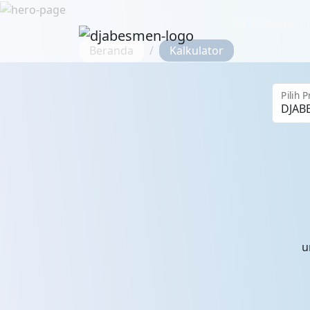
PT Djabesmen j
Beranda
Kalkulator
Pilih
u