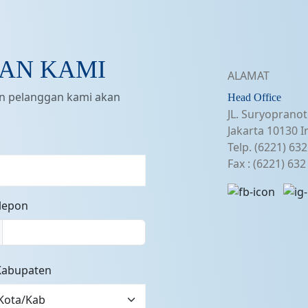
AN KAMI
ALAMAT
an pelanggan kami akan
Head Office
JL. Suryopranot
Jakarta 10130 I
Telp. (6221) 63
Fax : (6221) 63
elepon
Kabupaten