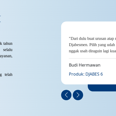
I
jangkau, daya
"Dari dulu buat urusan atap 
ak tahun
uga tinggi!
Djabesmen. Pilih yang udah 
selalu
uat
nggak usah diraguin lagi kua
layanan,
banget, dia tuh
at matahari
Budi Hermawan
Produk: DJABES 6
g telah