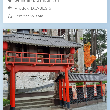
location_on
Semarang, Bandungan
layers
Produk: DJABES 6
category
Tempat Wisata