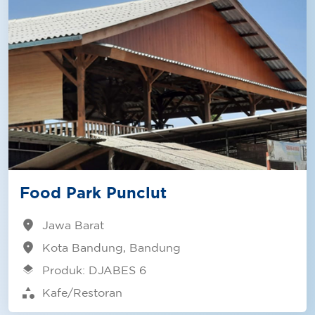
Food Park Punclut
location_on
Jawa Barat
location_on
Kota Bandung, Bandung
layers
Produk: DJABES 6
category
Kafe/Restoran