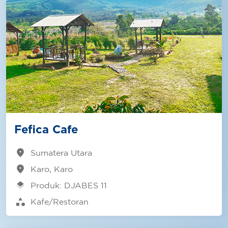
Fefica Cafe
location_on
Sumatera Utara
location_on
Karo, Karo
layers
Produk: DJABES 11
category
Kafe/Restoran