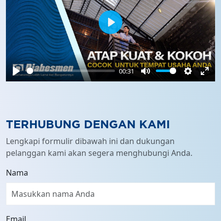
Play
00:31
Play
Mute
Settings
Ente
full
TERHUBUNG DENGAN KAMI
Lengkapi formulir dibawah ini dan dukungan
pelanggan kami akan segera menghubungi Anda.
Nama
Email