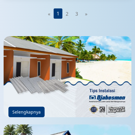
1
«
2
3
»
Selengkapnya