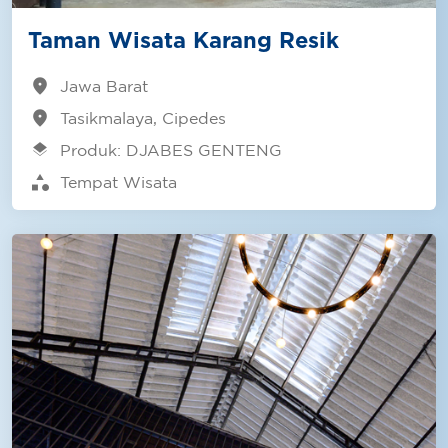
Taman Wisata Karang Resik
location_on
Jawa Barat
location_on
Tasikmalaya, Cipedes
layers
Produk: DJABES GENTENG
category
Tempat Wisata