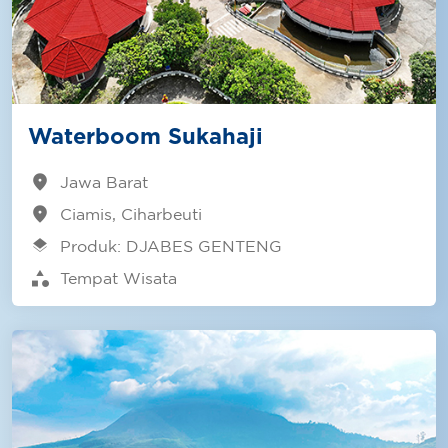
Waterboom Sukahaji
location_on
Jawa Barat
location_on
Ciamis, Ciharbeuti
layers
Produk: DJABES GENTENG
category
Tempat Wisata