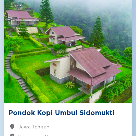
Pondok Kopi Umbul Sidomukti
location_on
Jawa Tengah