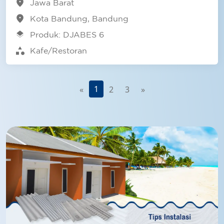
location_on
Jawa Barat
location_on
Kota Bandung, Bandung
layers
Produk: DJABES 6
category
Kafe/Restoran
1
«
2
3
»