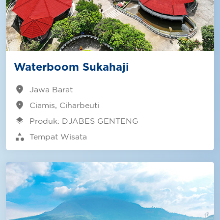
Waterboom Sukahaji
location_on
Jawa Barat
location_on
Ciamis, Ciharbeuti
layers
Produk: DJABES GENTENG
category
Tempat Wisata