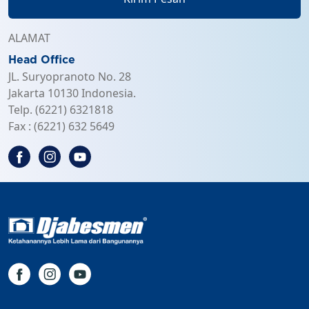
ALAMAT
Head Office
JL. Suryopranoto No. 28
Jakarta 10130 Indonesia.
Telp. (6221) 6321818
Fax : (6221) 632 5649