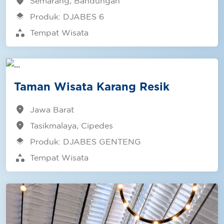
location_on
Semarang, Bandungan
layers
Produk: DJABES 6
category
Tempat Wisata
Taman Wisata Karang Resik
location_on
Jawa Barat
location_on
Tasikmalaya, Cipedes
layers
Produk: DJABES GENTENG
category
Tempat Wisata