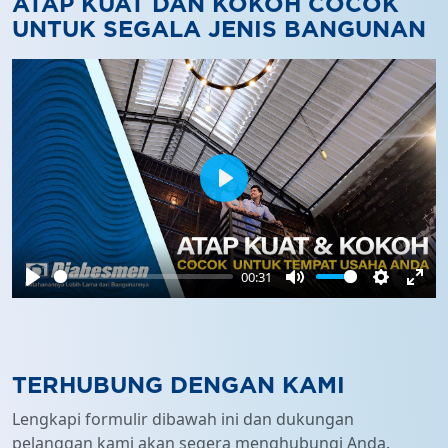
ATAP KUAT DAN KOKOH COCOK
UNTUK SEGALA JENIS BANGUNAN
Play
00:31
Play
Mute
Settings
Ente
full
TERHUBUNG DENGAN KAMI
Lengkapi formulir dibawah ini dan dukungan
pelanggan kami akan segera menghubungi Anda.