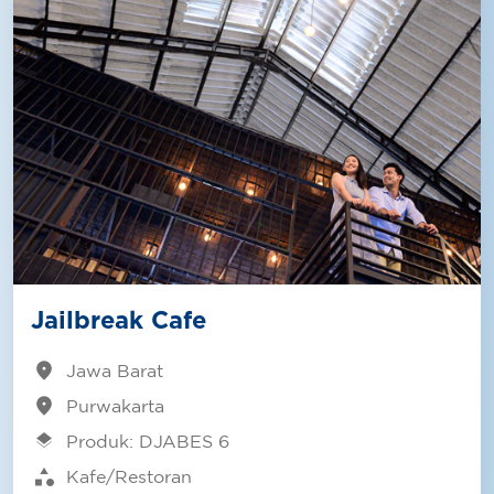
Jailbreak Cafe
location_on
Jawa Barat
location_on
Purwakarta
layers
Produk: DJABES 6
category
Kafe/Restoran