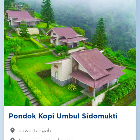
Pondok Kopi Umbul Sidomukti
location_on
Jawa Tengah