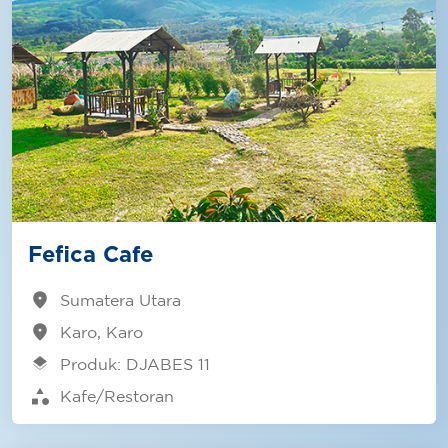
Fefica Cafe
location_on
Sumatera Utara
location_on
Karo, Karo
layers
Produk: DJABES 11
category
Kafe/Restoran