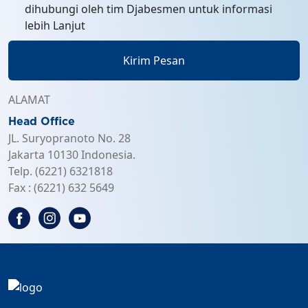
dihubungi oleh tim Djabesmen untuk informasi
lebih Lanjut
Kirim Pesan
ALAMAT
Head Office
JL. Suryopranoto No. 28
Jakarta 10130 Indonesia.
Telp. (6221) 6321818
Fax : (6221) 632 5649