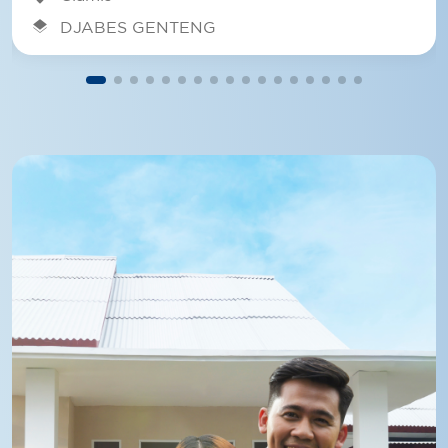
layers
DJABES GENTENG