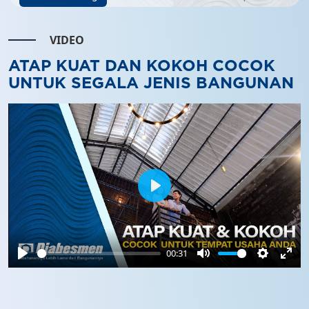
VIDEO
ATAP KUAT DAN KOKOH COCOK
UNTUK SEGALA JENIS BANGUNAN
Play
00:31
Play
Mute
Settings
Ente
full