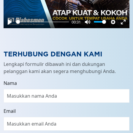
00:31
Play
Mute
Settings
Ente
full
TERHUBUNG DENGAN KAMI
Lengkapi formulir dibawah ini dan dukungan
pelanggan kami akan segera menghubungi Anda.
Nama
Email