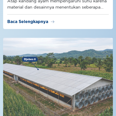
Atap kandang ayam mempengaruhi suhu karena
material dan desainnya menentukan seberapa
besar radiasi panas masuk ke dalam kandang.
arrow_right_alt
Baca Selengkapnya