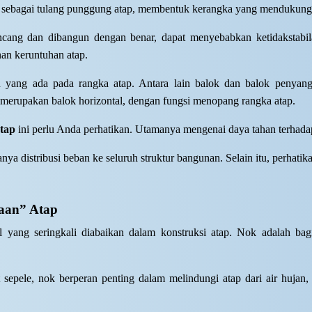
 sebagai tulang punggung atap, membentuk kerangka yang mendukung s
ncang dan dibangun dengan benar, dapat menyebabkan ketidakstabila
an keruntuhan atap.
n yang ada pada rangka atap. Antara lain balok dan balok penya
merupakan balok horizontal, dengan fungsi menopang rangka atap.
atap
ini perlu Anda perhatikan. Utamanya mengenai daya tahan terhad
a distribusi beban ke seluruh struktur bangunan. Selain itu, perhat
aan” Atap
il yang seringkali diabaikan dalam konstruksi atap. Nok adalah ba
 sepele, nok berperan penting dalam melindungi atap dari air hujan,