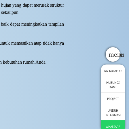
hujan yang dapat merusak struktur
 sekalipun.
n baik dapat meningkatkan tampilan
untuk memastikan atap tidak hanya
close
menu
an kebutuhan rumah Anda.
KALKULATOR
HUBUNGI
KAMI
PROJECT
UNDUH
INFORMASI
WHATSAPP