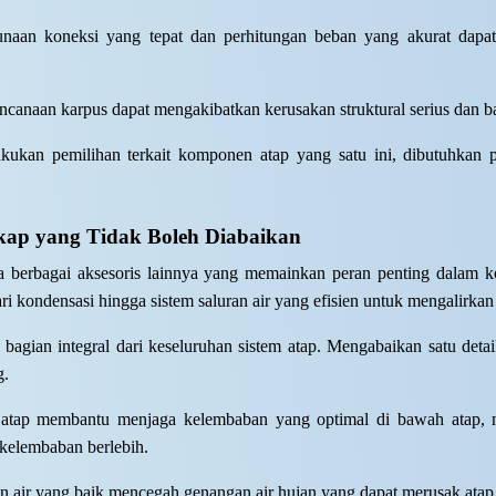
ggunaan koneksi yang tepat dan perhitungan beban yang akurat dap
ncanaan karpus dapat mengakibatkan kerusakan struktural serius dan b
akukan pemilihan terkait komponen atap yang satu ini, dibutuhkan 
gkap yang Tidak Boleh Diabaikan
 berbagai aksesoris lainnya yang memainkan peran penting dalam kon
i kondensasi hingga sistem saluran air yang efisien untuk mengalirkan 
 bagian integral dari keseluruhan sistem atap. Mengabaikan satu de
g.
asi atap membantu menjaga kelembaban yang optimal di bawah atap
t kelembaban berlebih.
ran air yang baik mencegah genangan air hujan yang dapat merusak atap