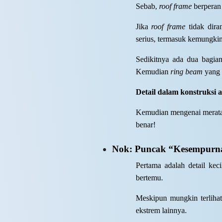
Sebab,
roof frame
berperan
Jika
roof frame
tidak dira
serius, termasuk kemungkin
Sedikitnya ada dua bagia
Kemudian
ring beam
yang 
Detail dalam konstruksi 
Kemudian mengenai meratany
benar!
Nok: Puncak “Kesempurn
Pertama adalah detail kec
bertemu.
Meskipun mungkin terlihat
ekstrem lainnya.