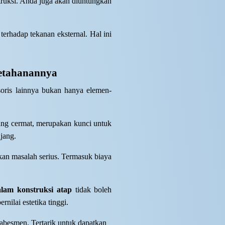
ruksi. Anda juga akan diuntungkan
rhadap tekanan eksternal. Hal ini
etahanannya
esoris lainnya bukan hanya elemen-
ang cermat, merupakan kunci untuk
jang.
tkan masalah serius. Termasuk biaya
alam konstruksi atap
tidak boleh
nilai estetika tinggi.
jabesmen. Tertarik untuk dapatkan