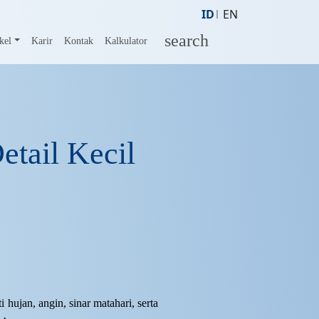
ID
EN
search
kel
Karir
Kontak
Kalkulator
etail Kecil
hujan, angin, sinar matahari, serta