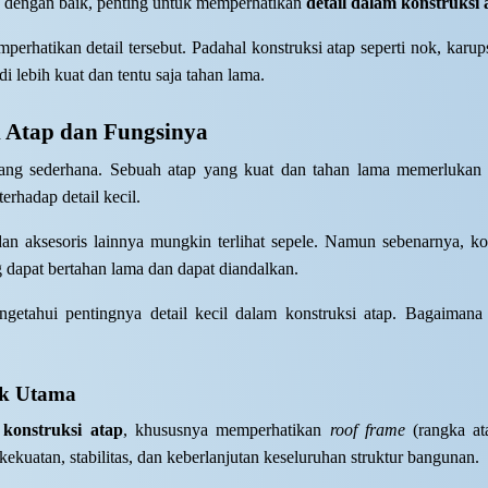
a dengan baik, penting untuk memperhatikan
detail dalam konstruksi 
erhatikan detail tersebut. Padahal konstruksi atap seperti nok, karu
i lebih kuat dan tentu saja tahan lama.
i Atap dan Fungsinya
yang sederhana. Sebuah atap yang kuat dan tahan lama memerlukan
erhadap detail kecil.
s, dan aksesoris lainnya mungkin terlihat sepele. Namun sebenarnya,
dapat bertahan lama dan dapat diandalkan.
ngetahui pentingnya detail kecil dalam konstruksi atap. Bagaimana
ok Utama
 konstruksi atap
, khususnya memperhatikan
roof frame
(rangka at
ekuatan, stabilitas, dan keberlanjutan keseluruhan struktur bangunan.