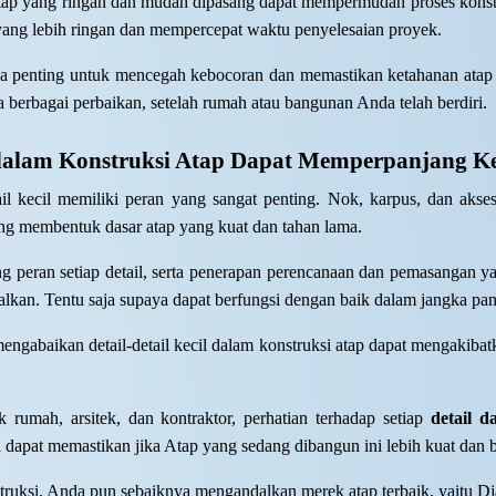
 atap yang ringan dan mudah dipasang dapat mempermudah proses konst
yang lebih ringan dan mempercepat waktu penyelesaian proyek.
a penting untuk mencegah kebocoran dan memastikan ketahanan atap te
 berbagai perbaikan, setelah rumah atau bangunan Anda telah berdiri.
dalam Konstruksi Atap Dapat Memperpanjang K
ail kecil memiliki peran yang sangat penting. Nok, karpus, dan aks
yang membentuk dasar atap yang kuat dan tahan lama.
peran setiap detail, serta penerapan perencanaan dan pemasangan y
kan. Tentu saja supaya dapat berfungsi dengan baik dalam jangka pan
engabaikan detail-detail kecil dalam konstruksi atap dapat mengakiba
k rumah, arsitek, dan kontraktor, perhatian terhadap setiap
detail d
apat memastikan jika Atap yang sedang dibangun ini lebih kuat dan ber
truksi, Anda pun sebaiknya mengandalkan merek atap terbaik, yaitu D