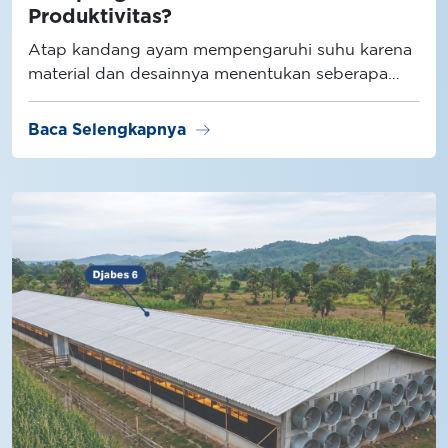
Produktivitas?
Atap kandang ayam mempengaruhi suhu karena
material dan desainnya menentukan seberapa
besar radiasi panas masuk ke dalam kandang.
arrow_right_alt
Baca Selengkapnya