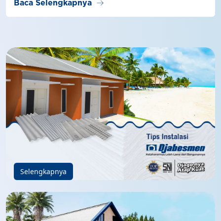
arrow_right_alt
Baca Selengkapnya
Selengkapnya