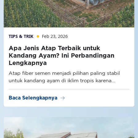
TIPS & TRIK
Feb 23, 2026
Apa Jenis Atap Terbaik untuk
Kandang Ayam? Ini Perbandingan
Lengkapnya
Atap fiber semen menjadi pilihan paling stabil
untuk kandang ayam di iklim tropis karena
memiliki konduktivitas panas lebih rendah
dibanding atap metal dan lebih tahan lembap
arrow_right_alt
Baca Selengkapnya
dibanding atap semen konvensional