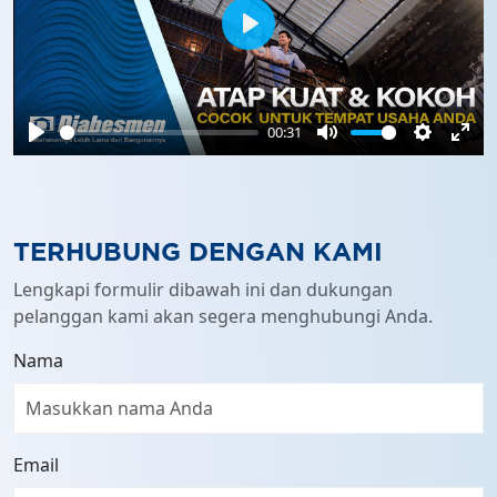
Play
00:31
Play
Mute
Settings
Ente
full
TERHUBUNG DENGAN KAMI
Lengkapi formulir dibawah ini dan dukungan
pelanggan kami akan segera menghubungi Anda.
Nama
Email