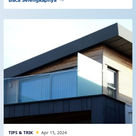
arrow_right_alt
Baca Selengkapnya
TIPS & TRIK
Apr 15, 2024