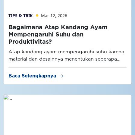
TIPS & TRIK
Mar 12, 2026
Bagaimana Atap Kandang Ayam
Mempengaruhi Suhu dan
Produktivitas?
Atap kandang ayam mempengaruhi suhu karena
material dan desainnya menentukan seberapa
besar radiasi panas masuk ke dalam kandang.
arrow_right_alt
Baca Selengkapnya