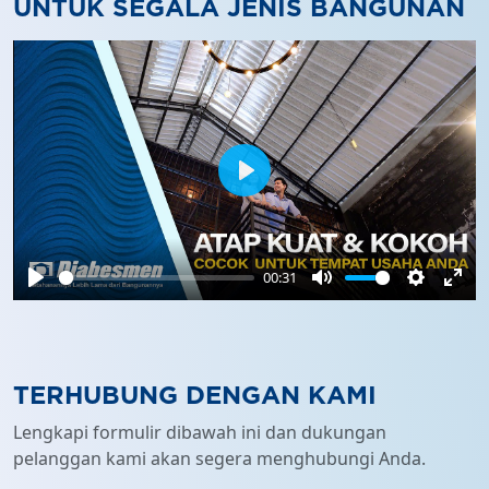
UNTUK SEGALA JENIS BANGUNAN
Play
00:31
Play
Mute
Settings
Ente
full
TERHUBUNG DENGAN KAMI
Lengkapi formulir dibawah ini dan dukungan
pelanggan kami akan segera menghubungi Anda.