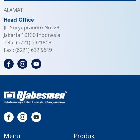
ALAMAT
Head Office
JL. Suryopranoto No. 28
Jakarta 10130 Indonesia.
Telp. (6221) 6321818
Fax : (6221) 632 5649
Menu
Produk