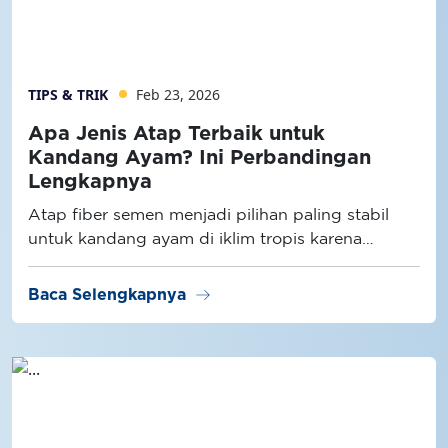
TIPS & TRIK
Feb 23, 2026
Apa Jenis Atap Terbaik untuk
Kandang Ayam? Ini Perbandingan
Lengkapnya
Atap fiber semen menjadi pilihan paling stabil
untuk kandang ayam di iklim tropis karena
memiliki konduktivitas panas lebih rendah
dibanding atap metal dan lebih tahan lembap
arrow_right_alt
Baca Selengkapnya
dibanding atap semen konvensional