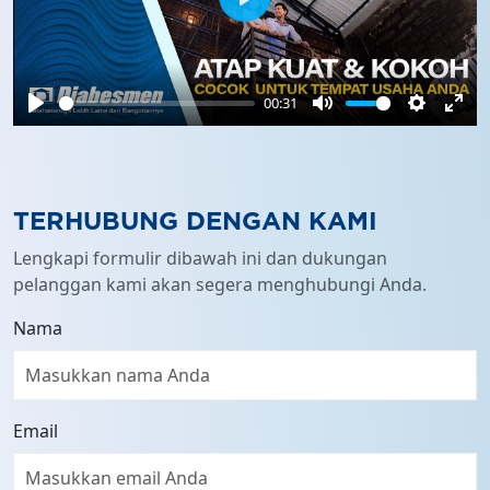
Play
00:31
Play
Mute
Settings
Ente
full
TERHUBUNG DENGAN KAMI
Lengkapi formulir dibawah ini dan dukungan
pelanggan kami akan segera menghubungi Anda.
Nama
Email