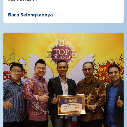
arrow_right_alt
Baca Selengkapnya