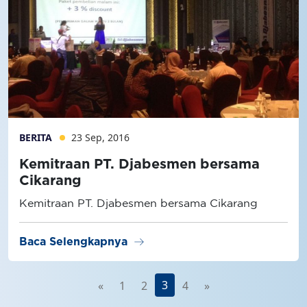
BERITA
23 Sep, 2016
Kemitraan PT. Djabesmen bersama
Cikarang
Kemitraan PT. Djabesmen bersama Cikarang
arrow_right_alt
Baca Selengkapnya
3
«
1
2
4
»