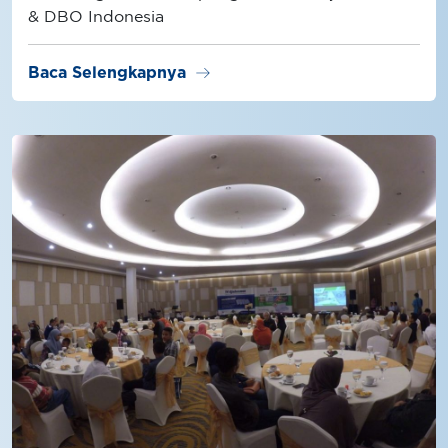
& DBO Indonesia
arrow_right_alt
Baca Selengkapnya