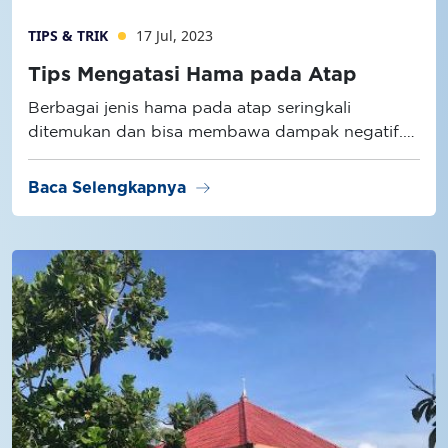
TIPS & TRIK
17 Jul, 2023
Tips Mengatasi Hama pada Atap
Berbagai jenis hama pada atap seringkali
ditemukan dan bisa membawa dampak negatif.
Ada dampak yang berpengaruh terhadap
struktur rumah, ada pula yang bisa berdampak
arrow_right_alt
Baca Selengkapnya
bagi orang-orang yang menghuni rumah
tersebut.