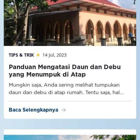
TIPS & TRIK
14 Jul, 2023
Panduan Mengatasi Daun dan Debu
yang Menumpuk di Atap
Mungkin saja, Anda sering melihat tumpukan
daun dan debu di atap rumah. Tentu saja, hal
tersebut bukan pemandangan yang
menyenangkan, karena merupakan pertanda
arrow_right_alt
Baca Selengkapnya
bahwa atap tidak berada dalam kondisi bersih.