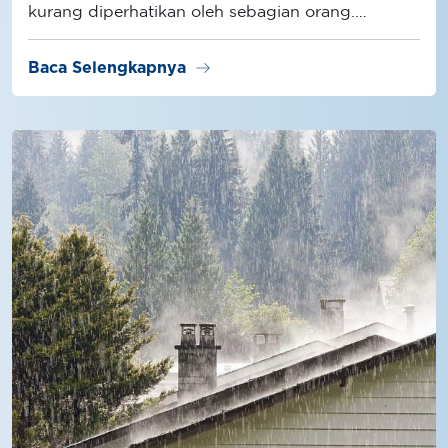
kurang diperhatikan oleh sebagian orang.
Padahal, ada berbagai dampak negatif jika atap
rumah Anda terlalu lembab.
arrow_right_alt
Baca Selengkapnya