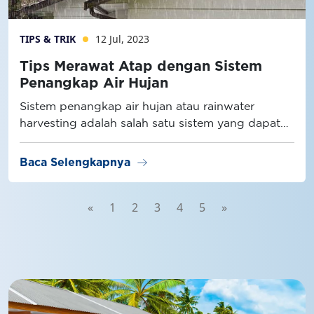
TIPS & TRIK
12 Jul, 2023
Tips Merawat Atap dengan Sistem
Penangkap Air Hujan
Sistem penangkap air hujan atau rainwater
harvesting adalah salah satu sistem yang dapat
dipasang pada atap rumah untuk memperoleh
sumber air tambahan.
arrow_right_alt
Baca Selengkapnya
«
1
2
3
4
5
»