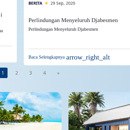
BERITA
29 Sep, 2020
i
Perlindungan Menyeluruh Djabesmen
Perlindungan Menyeluruh Djabesmen
ha
arrow_right_alt
Baca Selengkapnya
1
2
3
4
»