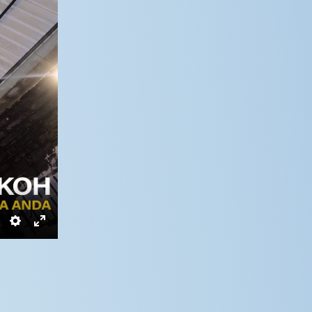
Settings
Enter
fullscreen