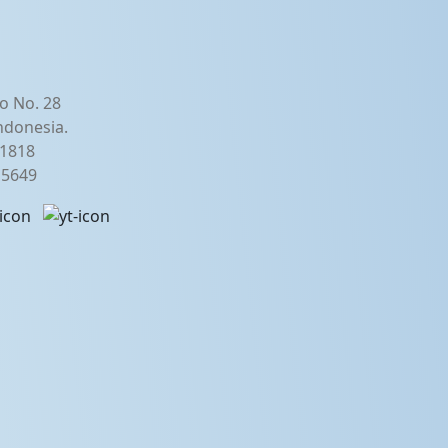
o No. 28
ndonesia.
21818
2 5649