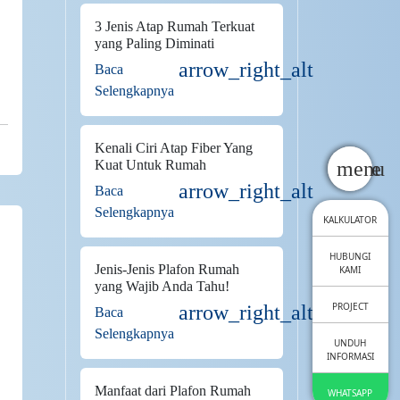
3 Jenis Atap Rumah Terkuat
yang Paling Diminati
arrow_right_alt
Baca
Selengkapnya
Kenali Ciri Atap Fiber Yang
close
menu
Kuat Untuk Rumah
arrow_right_alt
Baca
Selengkapnya
KALKULATOR
HUBUNGI
Jenis-Jenis Plafon Rumah
KAMI
yang Wajib Anda Tahu!
PROJECT
arrow_right_alt
Baca
Selengkapnya
UNDUH
INFORMASI
Manfaat dari Plafon Rumah
WHATSAPP