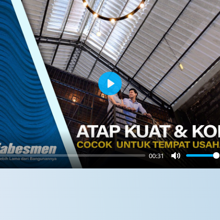
Play
00:31
Mute