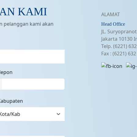
AN KAMI
ALAMAT
an pelanggan kami akan
Head Office
JL. Suryopranot
Jakarta 10130 I
Telp. (6221) 63
Fax : (6221) 63
elepon
Kabupaten