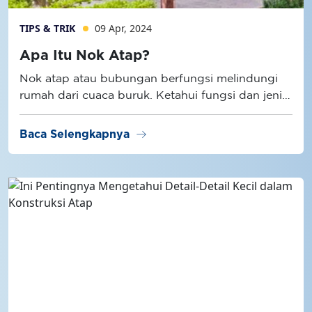
TIPS & TRIK
09 Apr, 2024
Apa Itu Nok Atap?
Nok atap atau bubungan berfungsi melindungi
rumah dari cuaca buruk. Ketahui fungsi dan jenis-
jenisnya di sini!
arrow_right_alt
Baca Selengkapnya