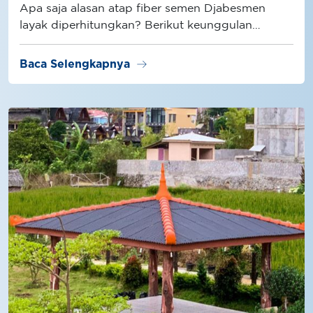
Apa saja alasan atap fiber semen Djabesmen
layak diperhitungkan? Berikut keunggulan
produk Djabesmen selengkapnya.
arrow_right_alt
Baca Selengkapnya