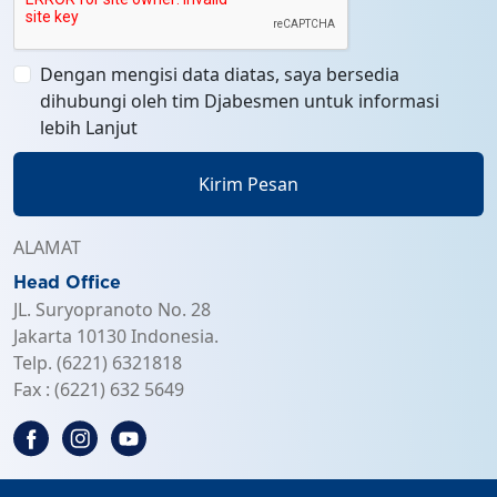
Dengan mengisi data diatas, saya bersedia
dihubungi oleh tim Djabesmen untuk informasi
lebih Lanjut
Kirim Pesan
ALAMAT
Head Office
JL. Suryopranoto No. 28
Jakarta 10130 Indonesia.
Telp. (6221) 6321818
Fax : (6221) 632 5649