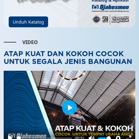
Unduh Katalog
VIDEO
ATAP KUAT DAN KOKOH COCOK
UNTUK SEGALA JENIS BANGUNAN
Play
00:31