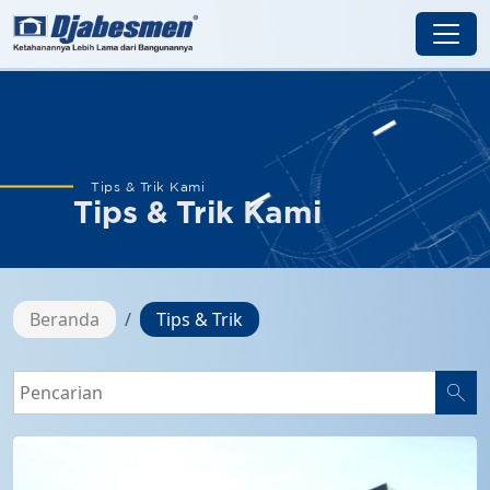
Tips & Trik Kami
Tips & Trik Kami
Beranda
Tips & Trik
search